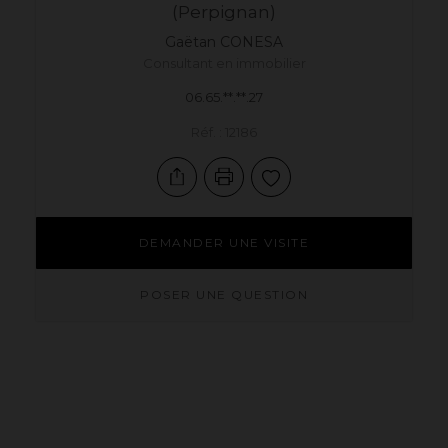
(Perpignan)
Gaëtan
CONESA
Consultant en immobilier
06.65.**.**.27
Réf. : 12186
DEMANDER UNE VISITE
POSER UNE QUESTION