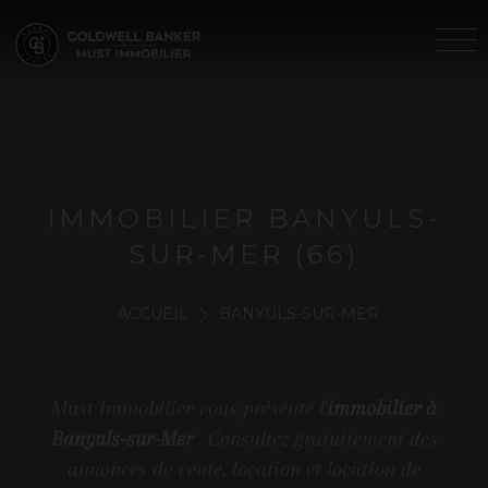
IMMOBILIER BANYULS-
SUR-MER (66)
ACCUEIL
BANYULS-SUR-MER
Must Immobilier vous présente l'
immobilier à
Banyuls-sur-Mer
. Consultez gratuitement des
annonces de vente, location et location de