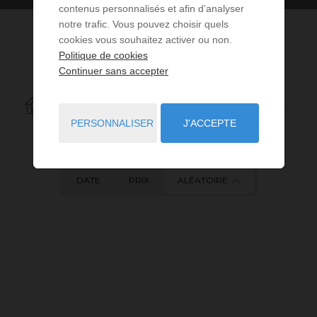
contenus personnalisés et afin d’analyser
notre trafic. Vous pouvez choisir quels
cookies vous souhaitez activer ou non.
Politique de cookies
Continuer sans accepter
6
ANNONCES CORRESPONDANT À VOTRE RECHERCHE.
PERSONNALISER
J'ACCEPTE
DATE
PRIX
ALÉATOIRE