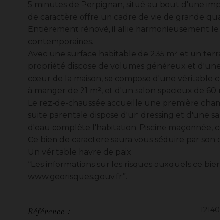
5 minutes de Perpignan, situé au bout d'une imp
de caractère offre un cadre de vie de grande qua
Entièrement rénové, il allie harmonieusement le 
contemporaines.
Avec une surface habitable de 235 m² et un terra
propriété dispose de volumes généreux et d'une 
cœur de la maison, se compose d'une véritable 
à manger de 21 m², et d'un salon spacieux de 60
Le rez-de-chaussée accueille une première chambre
suite parentale dispose d'un dressing et d'une s
d'eau complète l'habitation. Piscine maçonnée, cu
Ce bien de caractere saura vous séduire par son 
Un véritable havre de paix
“Les informations sur les risques auxquels ce bien
www.georisques.gouv.fr”.
12140
Référence :