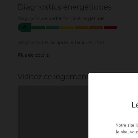
Diagnostics énergétiques
Diagnostic de performance énergétique
A
Diagnostic réalisé après le 1er juillet 2021
Plus de détails
Visitez ce logement
Le
Notre site 
le site, vo