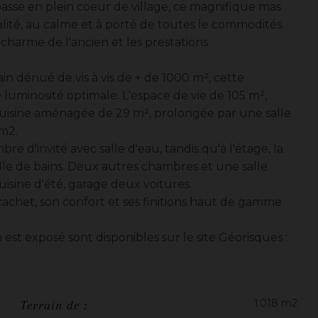
asse en plein coeur de village, ce magnifique mas
lité, au calme et à porté de toutes le commodités.
charme de l'ancien et les prestations
in dénué de vis à vis de + de 1000 m², cette
luminosité optimale. L'espace de vie de 105 m²,
cuisine aménagée de 29 m², prolongée par une salle
 m2.
 d'invité avec salle d'eau, tandis qu'à l'étage, la
alle de bains. Deux autres chambres et une salle
isine d'été, garage deux voitures.
cachet, son confort et ses finitions haut de gamme.
 est exposé sont disponibles sur le site Géorisques :
1 018 m2
Terrain de :