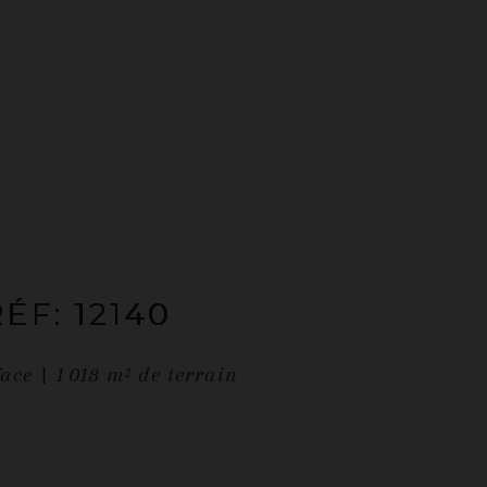
RÉF: 12140
face
1 018
m² de terrain