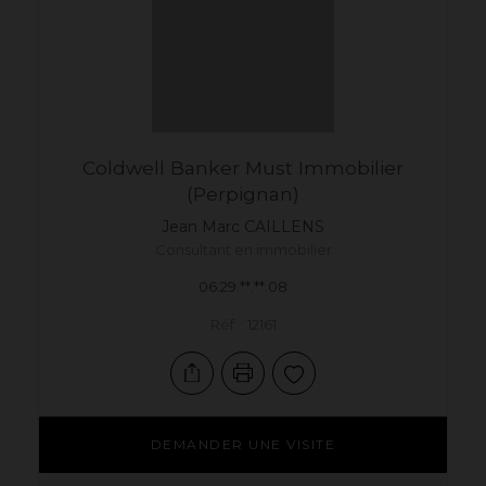
Coldwell Banker Must Immobilier
(Perpignan)
Jean Marc
CAILLENS
Consultant en immobilier
06.29.**.**.08
Réf. : 12161
DEMANDER UNE VISITE