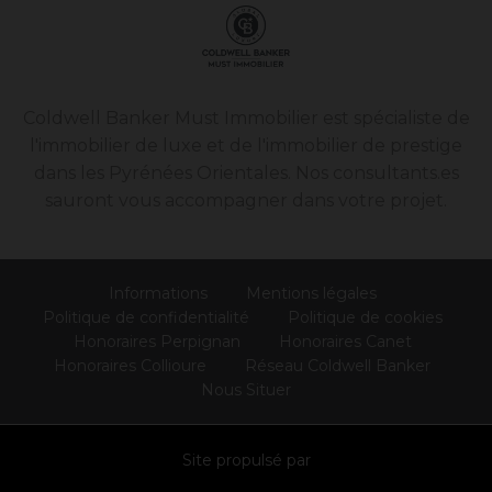
Coldwell Banker Must Immobilier est spécialiste de
l'immobilier de luxe et de l'immobilier de prestige
dans les Pyrénées Orientales. Nos consultants.es
sauront vous accompagner dans votre projet.
Informations
Mentions légales
Politique de confidentialité
Politique de cookies
Honoraires Perpignan
Honoraires Canet
Honoraires Collioure
Réseau Coldwell Banker
Nous Situer
Site propulsé par