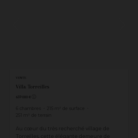
VENTE
Villa Torreilles
659 000 €
6
chambres
215
m² de surface
251
m² de terrain
Au cœur du très recherché village de
Torreilles, cette élégante demeure de