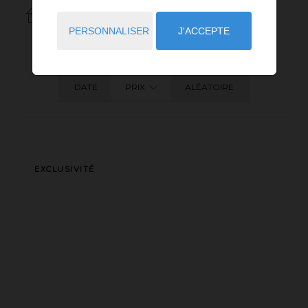
1
ANNONCES CORRESPONDANT À VOTRE RECHERCHE.
PERSONNALISER
J'ACCEPTE
DATE
PRIX
ALÉATOIRE
EXCLUSIVITÉ