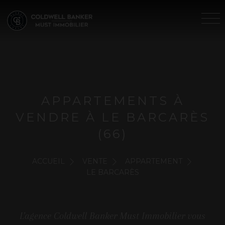
APPARTEMENTS À
VENDRE À LE BARCARÈS
(66)
ACCUEIL
VENTE
APPARTEMENT
LE BARCARÈS
L'agence Coldwell Banker Must Immobilier vous