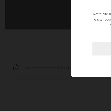
Notre site 
le site, vo
1
ANNONCES CORRESPONDANT À VOTRE RECHERCHE.