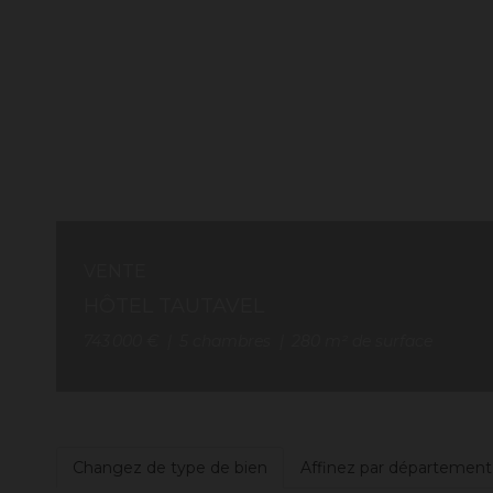
VENTE
HÔTEL TAUTAVEL
743 000 €
5
chambres
280
m² de surface
Changez de type de bien
Affinez par département