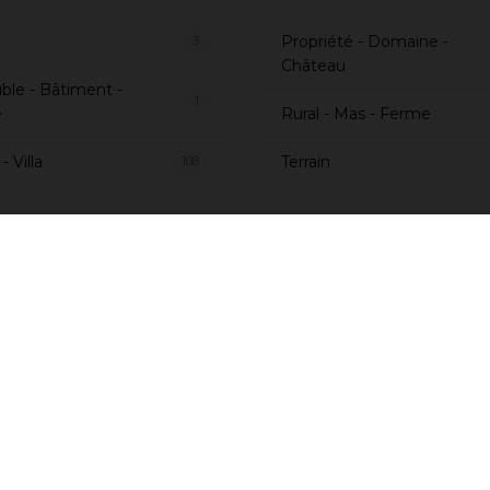
Propriété - Domaine -
3
Château
le - Bâtiment -
1
e
Rural - Mas - Ferme
 Villa
Terrain
108
st Immobilier est spécialiste de l'immobilier de luxe et de l'imm
ées Orientales. Nos consultants.es sauront vous accompagner dan