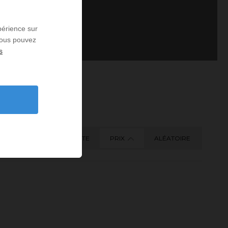
périence sur
 Vous pouvez
s
DATE
PRIX
ALÉATOIRE