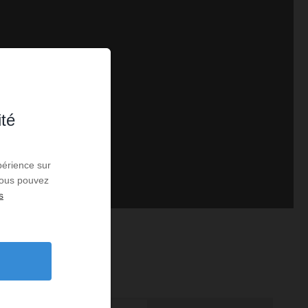
ité
périence sur
 Vous pouvez
s