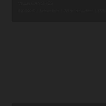
VILLA CANOHÈS
640 000 €
3
chambres
180
m² de surface
3 50