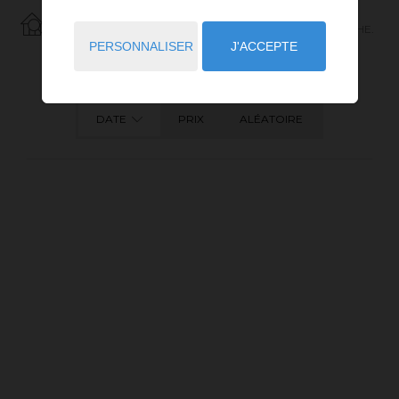
182
ANNONCES CORRESPONDANT À VOTRE RECHERCHE.
PERSONNALISER
J'ACCEPTE
DATE
PRIX
ALÉATOIRE