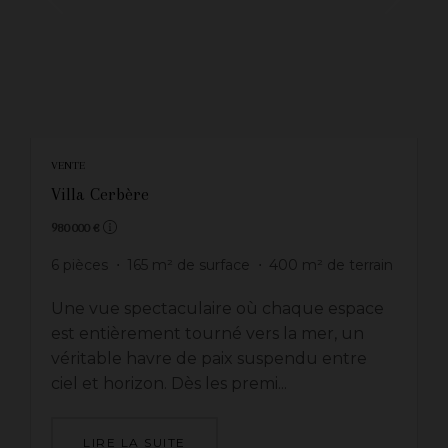
VENTE
Villa Cerbère
980 000 €
6
pièces
165
m² de surface
400
m² de terrain
Une vue spectaculaire où chaque espace
est entièrement tourné vers la mer, un
véritable havre de paix suspendu entre
ciel et horizon. Dès les premi...
LIRE LA SUITE