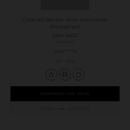
Coldwell Banker Must Immobilier
(Perpignan)
Julien
BACO
Directeur
06.82.**.**.73
Réf. : 11998
DEMANDER UNE VISITE
POSER UNE QUESTION