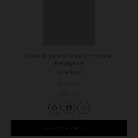
Coldwell Banker Must Immobilier
(Perpignan)
Cécile
BACO
06.75.**.**.51
Réf. : 12151
DEMANDER UNE VISITE