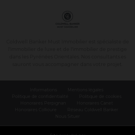
Coldwell Banker Must Immobilier est spécialiste de
l'immobilier de luxe et de l'immobilier de prestige
dans les Pyrénées Orientales. Nos consultants.es
sauront vous accompagner dans votre projet.
Informations
Mentions légales
Politique de confidentialité
Politique de cookies
Honoraires Perpignan
Honoraires Canet
Honoraires Collioure
Réseau Coldwell Banker
Nous Situer