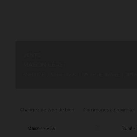
VENTE
MAISON CÉRET
489 000 €
5
chambres
175
m² de surface
708
m
Changez de type de bien
Communes à proximité
Maison - Villa
Rural -
1