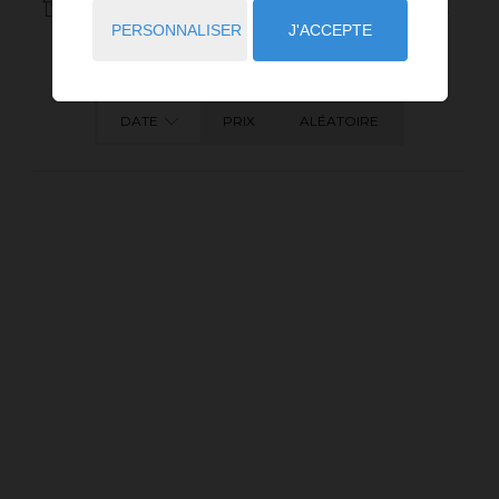
1
ANNONCES CORRESPONDANT À VOTRE RECHERCHE.
PERSONNALISER
J'ACCEPTE
DATE
PRIX
ALÉATOIRE