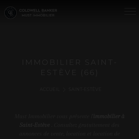
IMMOBILIER SAINT-
ESTÈVE (66)
ACCUEIL
SAINT-ESTÈVE
Must Immobilier vous présente l'
immobilier à
Saint-Estève
. Consultez gratuitement des
annonces de vente, location et location de