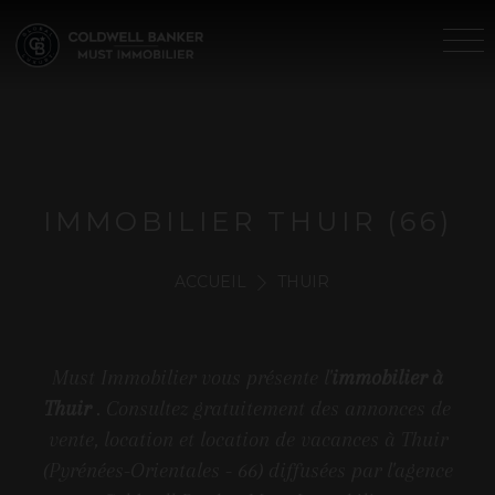
IMMOBILIER THUIR (66)
ACCUEIL
THUIR
Must Immobilier vous présente l'
immobilier à
Thuir
. Consultez gratuitement des annonces de
vente, location et location de vacances à Thuir
(Pyrénées-Orientales - 66) diffusées par l'agence