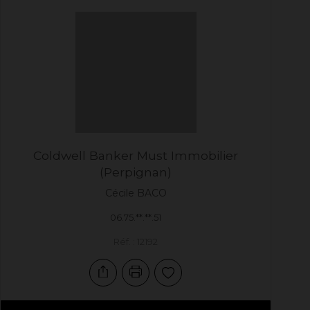
Coldwell Banker Must Immobilier
(Perpignan)
Cécile
BACO
06.75.**.**.51
Réf. : 12192