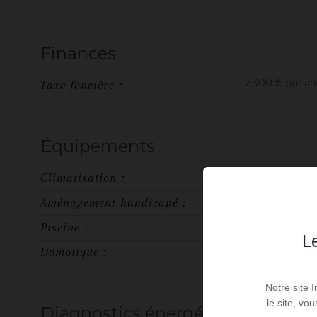
Finances
2 300 € par an
Taxe foncière :
Équipements
oui
Climatisation :
oui
Aménagement handicapé :
oui
Piscine :
Le
oui
Domotique :
Notre site 
le site, vo
Diagnostics énergétiques