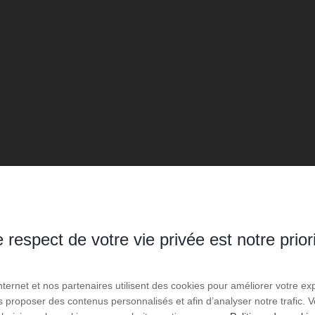
oui
Aspiration centralisée :
Individuel
Chauffage :
Air pulsé
Mécanisme de chauffage :
 respect de votre vie privée est notre prior
Electrique
Mode de chauffage :
Internet et nos partenaires utilisent des cookies pour améliorer votre ex
us proposer des contenus personnalisés et afin d’analyser notre trafic.