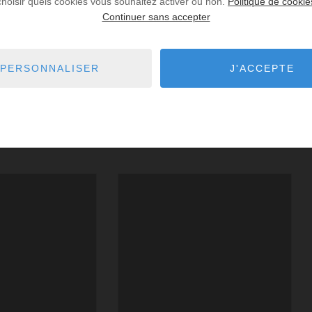
choisir quels cookies vous souhaitez activer ou non.
Politique de cookie
Continuer sans accepter
Indice d'émission de gaz à effet de serre
PERSONNALISER
J'ACCEPTE