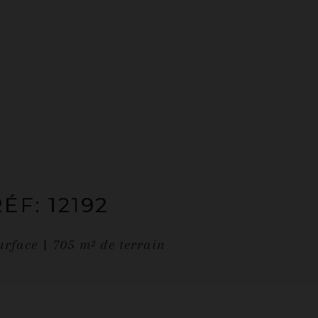
RÉF: 12192
urface
705
m² de terrain