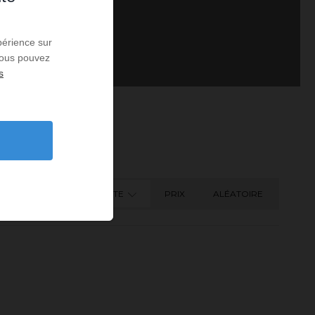
périence sur
 Vous pouvez
s
DATE
PRIX
ALÉATOIRE