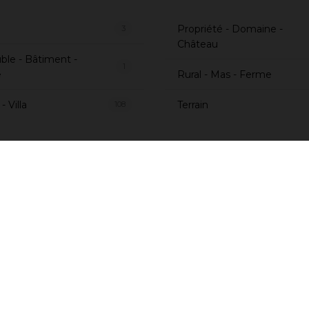
Propriété - Domaine -
3
Château
le - Bâtiment -
1
e
Rural - Mas - Ferme
 Villa
Terrain
108
st Immobilier est spécialiste de l'immobilier de luxe et de l'imm
ées Orientales. Nos consultants.es sauront vous accompagner dan