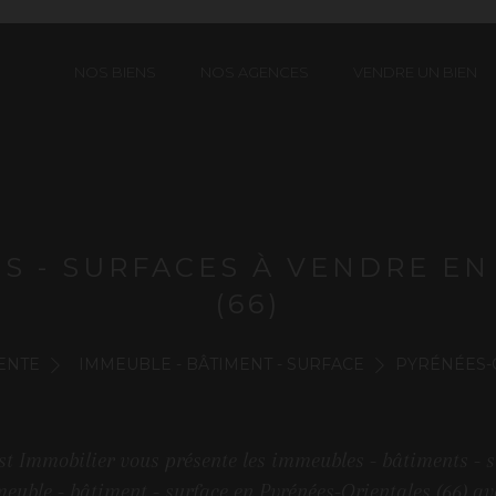
NOS BIENS
NOS AGENCES
VENDRE UN BIEN
S - SURFACES À VENDRE E
(66)
ENTE
IMMEUBLE - BÂTIMENT - SURFACE
PYRÉNÉES-O
t Immobilier vous présente les immeubles - bâtiments - s
euble - bâtiment - surface en Pyrénées-Orientales (66) a