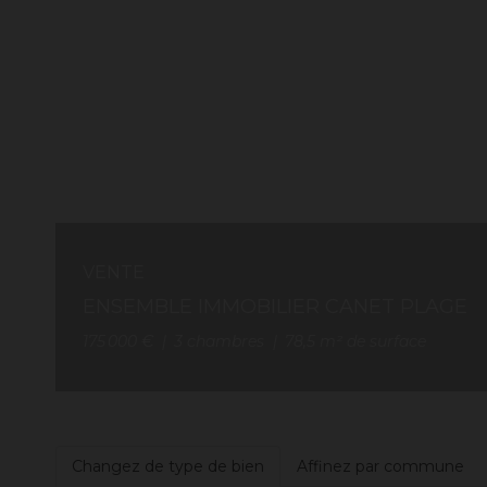
VENTE
ENSEMBLE IMMOBILIER CANET PLAGE
175 000 €
3
chambres
78,5
m² de surface
Changez de type de bien
Affinez par commune