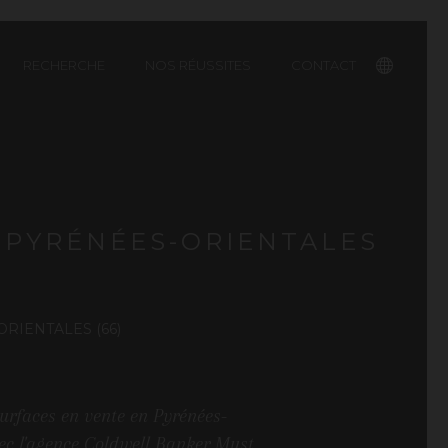
RECHERCHE
NOS RÉUSSITES
CONTACT
English
N PYRÉNÉES-ORIENTALES
RIENTALES (66)
urfaces en vente en Pyrénées-
vec l'agence Coldwell Banker Must