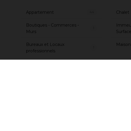
Appartement
Chalet
44
Boutiques - Commerces -
Immeub
1
Murs
Surfac
Bureaux et Locaux
Maison -
1
professionnels
Coldwell Banker Mu
dans les Pyrén