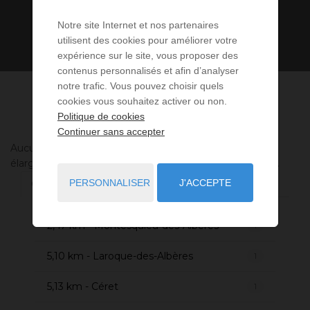
Notre site Internet et nos partenaires
utilisent des cookies pour améliorer votre
expérience sur le site, vous proposer des
contenus personnalisés et afin d’analyser
notre trafic. Vous pouvez choisir quels
cookies vous souhaitez activer ou non.
Politique de cookies
Continuer sans accepter
Aucune annonce n'a été trouvée, nous vous invitons à
élargir vos critères de recherche via le moteur ci-contre.
PERSONNALISER
J'ACCEPTE
Communes à proximité
2,47 km - Montesquieu-des-Albères
1
5,10 km - Laroque-des-Albères
1
5,13 km - Céret
1