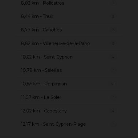
8,03 km - Pollestres
1
8,44 km - Thuir
2
8,77 km - Canohès
3
8,82 km - Villeneuve-de-la-Raho
5
10,62 km - Saint-Cyprien
4
10,78 km - Saleilles
1
10,85 km - Perpignan
41
11,07 km - Le Soler
1
12,02 km - Cabestany
4
12,17 km - Saint-Cyprien-Plage
1