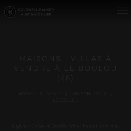
MAISONS - VILLAS À
VENDRE À LE BOULOU
(66)
ACCUEIL
VENTE
MAISON - VILLA
LE BOULOU
L'agence Coldwell Banker Must Immobilier vous