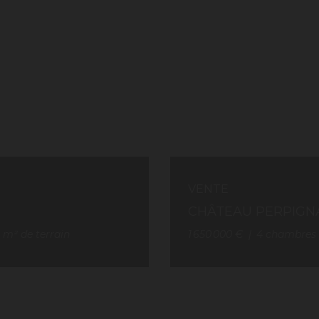
VENTE
CHÂTEAU PERPIGN
5
m² de terrain
1 650 000 €
4
chambres