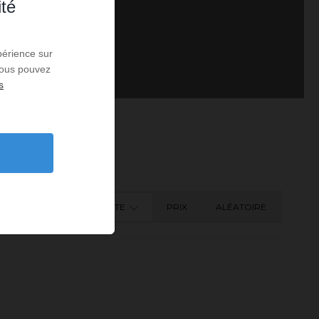
ité
périence sur
 Vous pouvez
s
DATE
PRIX
ALÉATOIRE