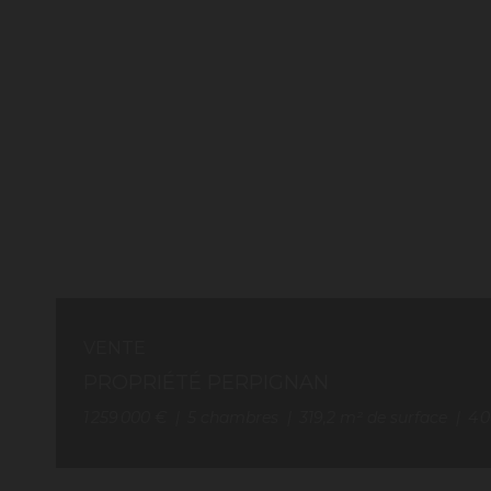
VENTE
PROPRIÉTÉ PERPIGNAN
1 259 000 €
5
chambres
319,2
m² de surface
4 