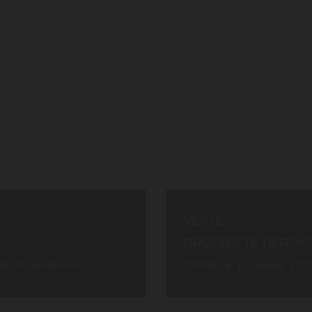
VENTE
PROPRIÉTÉ PERPI
000
m² de terrain
790 000 €
9
pièces
7 