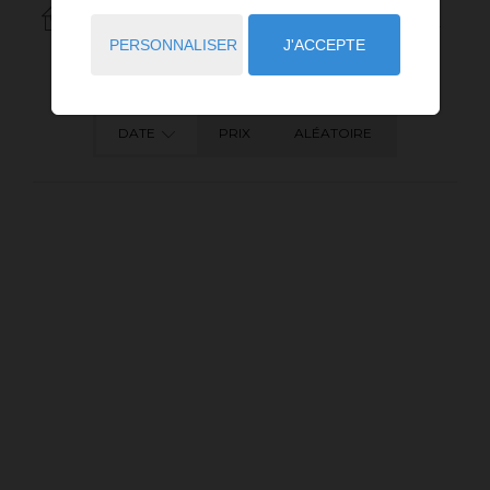
1
ANNONCES CORRESPONDANT À VOTRE RECHERCHE.
PERSONNALISER
J'ACCEPTE
DATE
PRIX
ALÉATOIRE