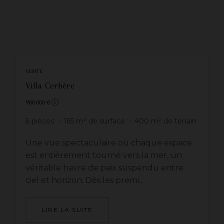
VENTE
Villa Cerbère
980 000 €
6
pièces
165
m² de surface
400
m² de terrain
Une vue spectaculaire où chaque espace
est entièrement tourné vers la mer, un
véritable havre de paix suspendu entre
ciel et horizon. Dès les premi...
LIRE LA SUITE