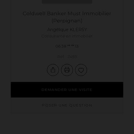
Coldwell Banker Must Immobilier
(Perpignan)
Angélique
KLERSY
Consultante en immobilier
06.38.**.**.13
Réf. : 11495
DEMANDER UNE VISITE
POSER UNE QUESTION