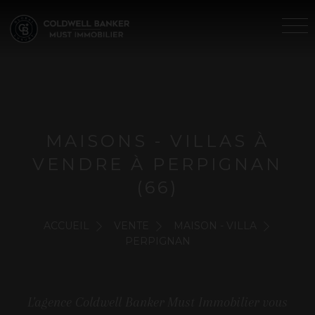
MAISONS - VILLAS À
VENDRE À PERPIGNAN
(66)
ACCUEIL
VENTE
MAISON - VILLA
PERPIGNAN
L'agence Coldwell Banker Must Immobilier vous