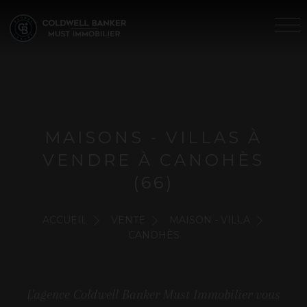
MAISONS - VILLAS À
VENDRE À CANOHÈS
(66)
ACCUEIL
VENTE
MAISON - VILLA
CANOHÈS
L'agence Coldwell Banker Must Immobilier vous