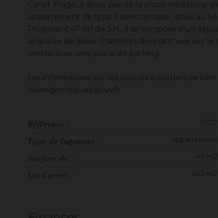
Canet Plage, à deux pas de la place méditerrané
appartement de type 3 avec terrasse, situé au 5
Proposant 47 m² de S.H., il se compose d'un séjo
ainsi que de deux chambres donnant vue sur le C
vendu avec une place de parking.
Les informations sur les risques auxquels ce bien 
www.georisques.gouv.fr
12127
Référence :
Appartement
Type de logement :
47 m2
Surface de :
45,3 m2
Loi Carrez :
Finances