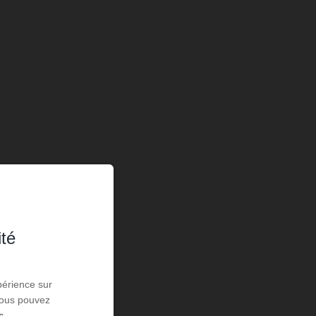
ité
périence sur
 Vous pouvez
s